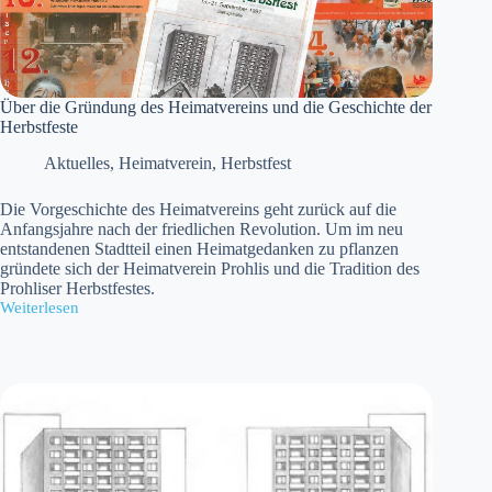
Über die Gründung des Heimatvereins und die Geschichte der
Herbstfeste
Aktuelles
,
Heimatverein
,
Herbstfest
Die Vorgeschichte des Heimatvereins geht zurück auf die
Anfangsjahre nach der friedlichen Revolution. Um im neu
entstandenen Stadtteil einen Heimatgedanken zu pflanzen
gründete sich der Heimatverein Prohlis und die Tradition des
Prohliser Herbstfestes.
Weiterlesen
Über
die
Gründung
des
Heimatvereins
und
die
Geschichte
der
Herbstfeste