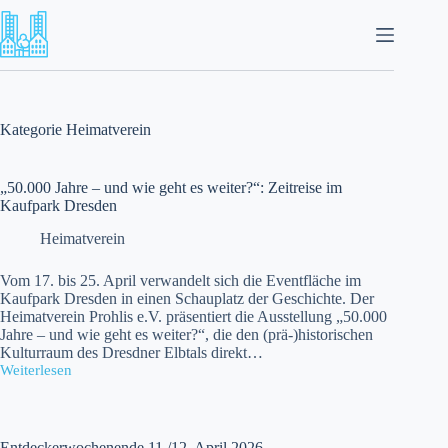
Zum
Inhalt
springen
Kategorie
Heimatverein
„50.000 Jahre – und wie geht es weiter?“: Zeitreise im
Kaufpark Dresden
Heimatverein
Vom 17. bis 25. April verwandelt sich die Eventfläche im
Kaufpark Dresden in einen Schauplatz der Geschichte. Der
Heimatverein Prohlis e.V. präsentiert die Ausstellung „50.000
Jahre – und wie geht es weiter?“, die den (prä-)historischen
Kulturraum des Dresdner Elbtals direkt…
Weiterlesen
„50.000
Jahre
–
und
wie
Entdeckerwochenende 11./12. April 2026