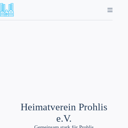
Zum
Inhalt
springen
Heimatverein Prohlis
e.V.
Gemeinsam stark für Prohlis