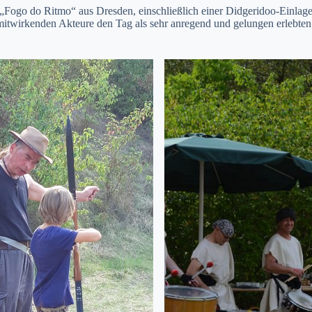
 „Fogo do Ritmo“ aus Dresden, einschließlich einer Didgeridoo-Einlage
le mitwirkenden Akteure den Tag als sehr anregend und gelungen erleb