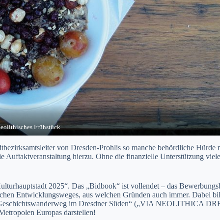
eolithisches Frühstück
adtbezirksamtsleiter von Dresden-Prohlis so manche behördliche Hürde
ie Auftaktveranstaltung hierzu. Ohne die finanzielle Unterstützung vi
ulturhauptstadt 2025“. Das „Bidbook“ ist vollendet – das Bewerbungsb
schen Entwicklungsweges, aus welchen Gründen auch immer. Dabei bilde
n „Geschichtswanderweg im Dresdner Süden“ („VIA NEOLITHICA DRESD
 Metropolen Europas darstellen!