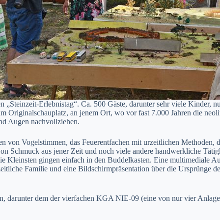
n „Steinzeit-Erlebnistag“. Ca. 500 Gäste, darunter sehr viele Kinder, n
m Originalschauplatz, an jenem Ort, wo vor fast 7.000 Jahren die neoli
und Augen nachvollziehen.
en von Vogelstimmen, das Feuerentfachen mit urzeitlichen Methoden, 
von Schmuck aus jener Zeit und noch viele andere handwerkliche Tätigke
e Kleinsten gingen einfach in den Buddelkasten. Eine multimediale Aus
eitliche Familie und eine Bildschirmpräsentation über die Ursprünge 
, darunter dem der vierfachen KGA NIE-09 (eine von nur vier Anlagen i