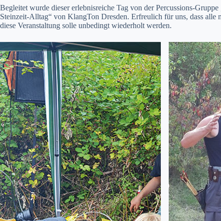
Begleitet wurde dieser erlebnisreiche Tag von der Percussions-Gruppe
Steinzeit-Alltag“ von KlangTon Dresden. Erfreulich für uns, dass al
diese Veranstaltung solle unbedingt wiederholt werden.