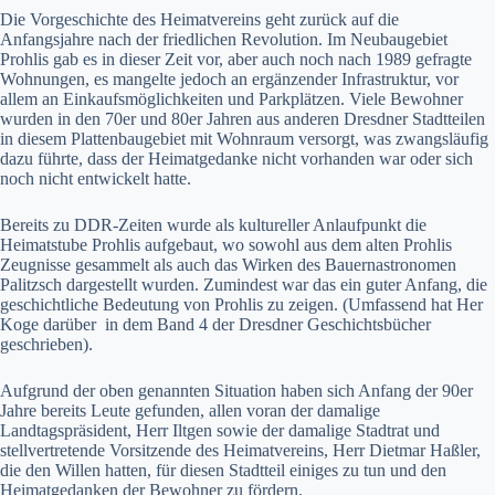
Die Vorgeschichte des Heimatvereins geht zurück auf die
Anfangsjahre nach der friedlichen Revolution. Im Neubaugebiet
Prohlis gab es in dieser Zeit vor, aber auch noch nach 1989 gefragte
Wohnungen, es mangelte jedoch an ergänzender Infrastruktur, vor
allem an Einkaufsmöglichkeiten und Parkplätzen. Viele Bewohner
wurden in den 70er und 80er Jahren aus anderen Dresdner Stadtteilen
in diesem Plattenbaugebiet mit Wohnraum versorgt, was zwangsläufig
dazu führte, dass der Heimatgedanke nicht vorhanden war oder sich
noch nicht entwickelt hatte.
Bereits zu DDR-Zeiten wurde als kultureller Anlaufpunkt die
Heimatstube Prohlis aufgebaut, wo sowohl aus dem alten Prohlis
Zeugnisse gesammelt als auch das Wirken des Bauernastronomen
Palitzsch dargestellt wurden. Zumindest war das ein guter Anfang, die
geschichtliche Bedeutung von Prohlis zu zeigen. (Umfassend hat Her
Koge darüber in dem Band 4 der Dresdner Geschichtsbücher
geschrieben).
Aufgrund der oben genannten Situation haben sich Anfang der 90er
Jahre bereits Leute gefunden, allen voran der damalige
Landtagspräsident, Herr Iltgen sowie der damalige Stadtrat und
stellvertretende Vorsitzende des Heimatvereins, Herr Dietmar Haßler,
die den Willen hatten, für diesen Stadtteil einiges zu tun und den
Heimatgedanken der Bewohner zu fördern.