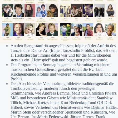
An den Stargastauftritt angeschlossen, folgte oft der Auftritt des
Tanzstudios Dance Art (früher Tanzstudio Prohlis), das seit dem
1. Herbstfest fast immer dabei war und für die Mitwirkenden
stets als ein „Heimspiel“ galt und begeistert gefeiert wurde.
Das Programm am Sonntag begann am Vormittag mit einem
musikalischen Gottesdienst, gestaltet durch die Ev.-Luth.
Kirchgemeinde Prohlis und weiteren Veranstaltungen in und um
Prohlis.
Den Abschluss der Veranstaltung bildetete traditionsgemäß die
Tombolaverlosung, moderiert durch den jeweiligen
Schirmherren, wie Andreas Lämmel MdB und Christian Piwarz
MdL und besonderen Gästen wie Ministerpräsident Stanislaw
Tillich, Michael Kretzschmar, Kurt Biedenkopf und OB Dirk
Hilbert, sowie Vertretern des Heimatvereins wie Dietmar Haßler,
Martin Stein oder verschiedener Sponsoren und Künstlern, wie
Uta Bresan, Ina-Maria Federowski, Jürgen Drews, Frank