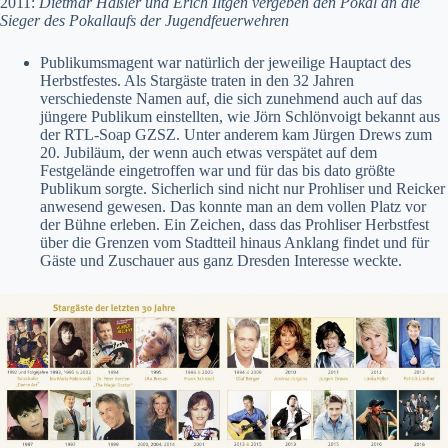
2011:
Dietmar Haßler und Erich Iltgen vergeben den Pokal an die
Sieger des Pokallaufs der Jugendfeuerwehren
Publikumsmagent war natürlich der jeweilige Hauptact des
Herbstfestes. Als Stargäste traten in den 32 Jahren
verschiedenste Namen auf, die sich zunehmend auch auf das
jüngere Publikum einstellten, wie Jörn Schlönvoigt bekannt aus
der RTL-Soap GZSZ. Unter anderem kam Jürgen Drews zum
20. Jubiläum, der wenn auch etwas verspätet auf dem
Festgelände eingetroffen war und für das bis dato größte
Publikum sorgte. Sicherlich sind nicht nur Prohliser und Reicker
anwesend gewesen. Das konnte man an dem vollen Platz vor
der Bühne erleben. Ein Zeichen, dass das Prohliser Herbstfest
über die Grenzen vom Stadtteil hinaus Anklang findet und für
Gäste und Zuschauer aus ganz Dresden Interesse weckte.