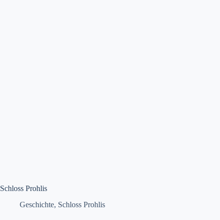
Kap-
herr’s
Schloss Prohlis
Geschichte
,
Schloss Prohlis