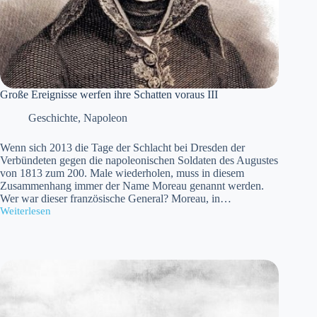
Große Ereignisse werfen ihre Schatten voraus III
Geschichte
,
Napoleon
Wenn sich 2013 die Tage der Schlacht bei Dresden der
Verbündeten gegen die napoleonischen Soldaten des Augustes
von 1813 zum 200. Male wiederholen, muss in diesem
Zusammenhang immer der Name Moreau genannt werden.
Wer war dieser französische General? Moreau, in…
Weiterlesen
Große
Ereignisse
werfen
ihre
Schatten
voraus
III