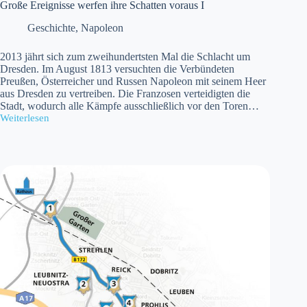
Große Ereignisse werfen ihre Schatten voraus I
Geschichte
,
Napoleon
2013 jährt sich zum zweihundertsten Mal die Schlacht um
Dresden. Im August 1813 versuchten die Verbündeten
Preußen, Österreicher und Russen Napoleon mit seinem Heer
aus Dresden zu vertreiben. Die Franzosen verteidigten die
Stadt, wodurch alle Kämpfe ausschließlich vor den Toren…
Weiterlesen
Große
Ereignisse
werfen
ihre
Schatten
voraus
I