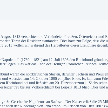
 August 1813 versuchten die Verbündeten Preußen, Österreicher und R
vor den Toren der Residenz stattfanden. Dies hatte zur Folge, dass di
art. 2013 wollen wir während des Herbstfestes dieser Ereignisse gedenk
Napoleon I. (1769 – 1821) am 12. Juli 1806 den Rheinbund gründete, s
derzulegen. Das war das Ende des Heiligen Römischen Reiches Deutsch
bund waren die norddeutschen Staaten, darunter Sachsen und Preußen, 
na und Auerstedt am 14. Oktober 1806 ein jähes Ende. Es kam zum Frie
t dem Rheinbund bei und ließ sich am 20. Dezember zum 1. Sächsischen
r leider treu bis zur Völkerschlacht bei Leipzig 1813 blieb. Dies und
n große Geschenke Napoleons an Sachsen. Der Kaiser erließ die 25 Mi
e er nach der Niederlage von Jena erhob. Im Frieden von Tilsit 1807 zw