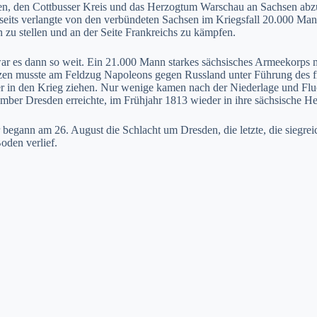
en, den Cottbusser Kreis und das Herzogtum Warschau an Sachsen abzu
seits verlangte von den verbündeten Sachsen im Kriegsfall 20.000 Mann
 zu stellen und an der Seite Frankreichs zu kämpfen.
r es dann so weit. Ein 21.000 Mann starkes sächsisches Armeekorps m
en musste am Feldzug Napoleons gegen Russland unter Führung des f
r in den Krieg ziehen. Nur wenige kamen nach der Niederlage und Flu
mber Dresden erreichte, im Frühjahr 1813 wieder in ihre sächsische H
 begann am 26. August die Schlacht um Dresden, die letzte, die siegre
oden verlief.