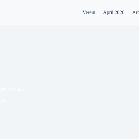
Verein
April 2026
Arc
ten voraus I
eon