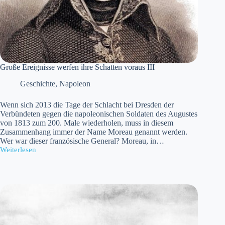
Große Ereignisse werfen ihre Schatten voraus III
Geschichte
,
Napoleon
Wenn sich 2013 die Tage der Schlacht bei Dresden der
Verbündeten gegen die napoleonischen Soldaten des Augustes
von 1813 zum 200. Male wiederholen, muss in diesem
Zusammenhang immer der Name Moreau genannt werden.
Wer war dieser französische General? Moreau, in…
Weiterlesen
Große
Ereignisse
werfen
ihre
Schatten
voraus
III