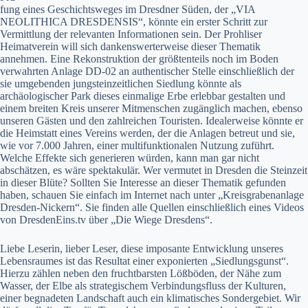
fung eines Geschichtsweges im Dresdner Süden, der „VIA
NEOLITHICA DRESDENSIS“, könnte ein erster Schritt zur
Vermittlung der relevanten Informationen sein. Der Prohliser
Heimatverein will sich dankenswerterweise dieser Thematik
annehmen. Eine Rekonstruktion der größtenteils noch im Boden
verwahrten Anlage DD-02 an authentischer Stelle einschließlich der
sie umgebenden jungsteinzeitlichen Siedlung könnte als
archäologischer Park dieses einmalige Erbe erlebbar gestalten und
einem breiten Kreis unserer Mitmenschen zugänglich machen, ebenso
unseren Gästen und den zahlreichen Touristen. Idealerweise könnte er
die Heimstatt eines Vereins werden, der die Anlagen betreut und sie,
wie vor 7.000 Jahren, einer multifunktionalen Nutzung zuführt.
Welche Effekte sich generieren würden, kann man gar nicht
abschätzen, es wäre spektakulär. Wer vermutet in Dresden die Steinzeit
in dieser Blüte? Sollten Sie Interesse an dieser Thematik gefunden
haben, schauen Sie einfach im Internet nach unter „Kreisgrabenanlage
Dresden-Nickern“. Sie finden alle Quellen einschließlich eines Videos
von DresdenEins.tv über „Die Wiege Dresdens“.
Liebe Leserin, lieber Leser, diese imposante Entwicklung unseres
Lebensraumes ist das Resultat einer exponierten „Siedlungsgunst“.
Hierzu zählen neben den fruchtbarsten Lößböden, der Nähe zum
Wasser, der Elbe als strategischem Verbindungsfluss der Kulturen,
einer begnadeten Landschaft auch ein klimatisches Sondergebiet. Wir