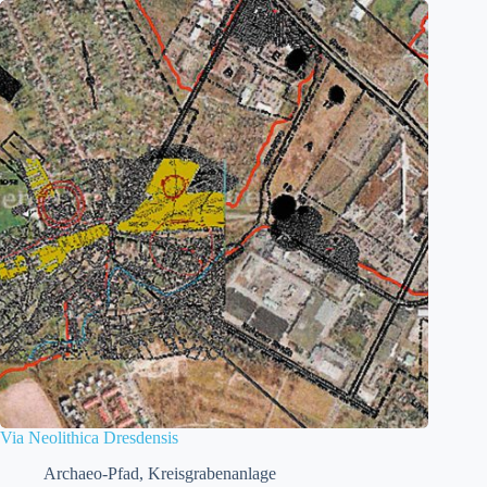
Via Neolithica Dresdensis
Archaeo-Pfad
,
Kreisgrabenanlage