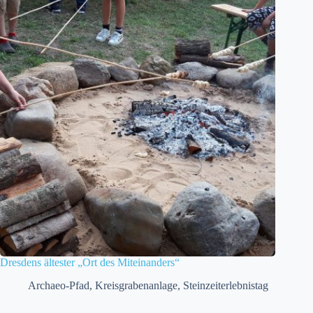
Dresdens ältester „Ort des Miteinanders“
Archaeo-Pfad
,
Kreisgrabenanlage
,
Steinzeiterlebnistag