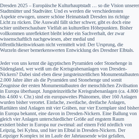
Dresden 2025 – Europäische Kulturhauptstadt … so die Vision unserer
Stadtmütter und Stadtväter. Und es werden die verschiedensten
Aspekte erwogen, unsere schöne Heimatstadt Dresden ins richtige
Licht zu rücken. Die Auswahl fällt sicher schwer, gibt es doch eine
schier unüberschaubare Vielfalt an kulturellen Höhepunkten. Bisher
vollkommen unreflektiert bleibt leider ein Sachverhalt, der zwar
wissenschaftlich nachgewiesen, aber medial und
öffentlichkeitswirksam nicht vermittelt wird: Der Ursprung, die
Wurzeln dieser bemerkenswerten Entwicklung des Dresdner Elbtals.
Jeder von uns kennt die ägyptischen Pyramiden oder Stonehenge in
Südengland, wer weiß um die Kreisgrabenanlagen von Dresden-
Nickern? Dabei sind eben diese jungsteinzeitlichen Monumentalbauten
2.000 Jahre älter als die Pyramiden und Stonehenge und somit
Zeugnisse der ersten Monumentalbauten der menschlichen Zivilisation
in Europa überhaupt. Jungsteinzeitliche Kreisgrabenanlagen (ca. 4.800
bis 4.600 v. Chr.) sind ein europaweites Phänomen, über 160 Anlagen
wurden bisher verortet. Einfache, zweifache, dreifache Anlagen,
Raritäten sind Anlagen mit vier Gräben, nur vier Exemplare sind bisher
in Europa bekannt, eine davon in Dresden-Nickern. Eine Ballung von
gleich vier Anlagen unterschiedlicher Größe auf engstem Raum
existiert bisher in Europa nur zweimal: auf einem Feld nördlich von
Leipzig, bei Kyhna, und hier im Elbtal in Dresden-Nickern. Der
Leipziger Komplex ist im Laufe der Jahrtausende wüst gefallen,