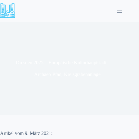
Zum
Inhalt
springen
Dresden 2025 – Europäische Kulturhauptstadt
Archaeo-Pfad
,
Kreisgrabenanlage
Artikel vom 9. März 2021: