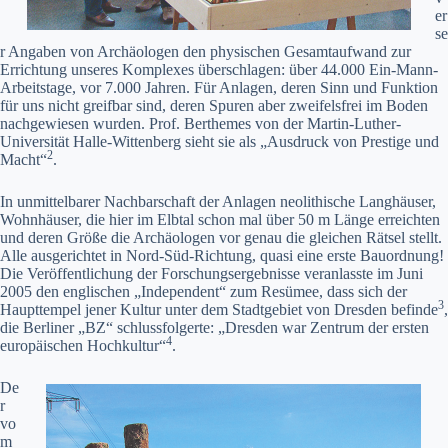
er
se
r Angaben von Archäologen den physischen Gesamtaufwand zur
Errichtung unseres Komplexes überschlagen: über 44.000 Ein-Mann-
Arbeitstage, vor 7.000 Jahren. Für Anlagen, deren Sinn und Funktion
für uns nicht greifbar sind, deren Spuren aber zweifelsfrei im Boden
nachgewiesen wurden. Prof. Berthemes von der Martin-Luther-
Universität Halle-Wittenberg sieht sie als „Ausdruck von Prestige und
2
Macht“
.
In unmittelbarer Nachbarschaft der Anlagen neolithische Langhäuser,
Wohnhäuser, die hier im Elbtal schon mal über 50 m Länge erreichten
und deren Größe die Archäologen vor genau die gleichen Rätsel stellt.
Alle ausgerichtet in Nord-Süd-Richtung, quasi eine erste Bauordnung!
Die Veröffentlichung der Forschungsergebnisse veranlasste im Juni
2005 den englischen „Independent“ zum Resümee, dass sich der
3
Haupttempel jener Kultur unter dem Stadtgebiet von Dresden befinde
,
die Berliner „BZ“ schlussfolgerte: „Dresden war Zentrum der ersten
4
europäischen Hochkultur“
.
De
r
vo
m