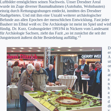
Luftbilder ermöglichten seinen Nachweis. Unser Dresdner Areal
wurde im Zuge diverser Baumaßnahmen (Autobahn, Wohnbauten)
einzig durch Rettungsgrabungen entdeckt, inmitten des Dresdner
Stadtgebietes. Und mit ihm eine Unzahl weiterer archäologischer
Befunde aus allen Epochen der menschlichen Entwicklung. Fast jeder
Bauherr im Elbtal weiß es: Die Archäologie ist meist im Spiel und wird
fündig. Dr. Kurz, Grabungsleiter 1993/94 in Nickern vom Landesamt
für Archäologie Sachsen, zieht das Fazit „so ist zunächst die seit der
1
Jungsteinzeit äußerst dichte Besiedelung auffällig.“
D
er
A
ut
or
h
at
a
n
h
a
n
d
di
v